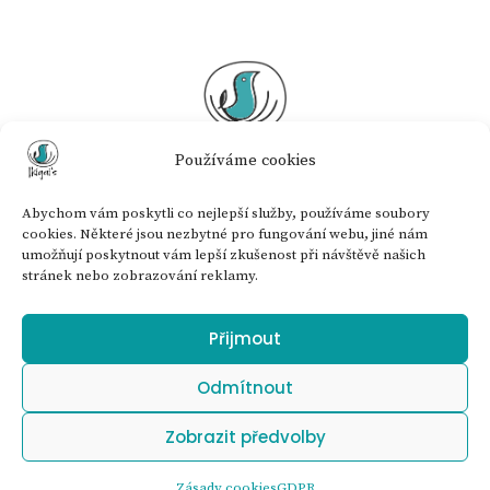
Používáme cookies
Vzdělávací institut Ikigai's
Abychom vám poskytli co nejlepší služby, používáme soubory
#vzdelavame #rozvijime #rozkvetame
cookies. Některé jsou nezbytné pro fungování webu, jiné nám
umožňují poskytnout vám lepší zkušenost při návštěvě našich
stránek nebo zobrazování reklamy.
Propojte se s námi
Přijmout
Odmítnout
info@ikigais.cz
Zobrazit předvolby
Copyright © 2025 Ikigais.cz
GDPR
|
Zásady cookies
Zásady cookies
GDPR