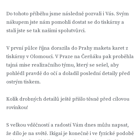
Do tohoto příběhu jsme následně pozvali i Vás. Svým
nákupem jste nám pomohli dostat se do tiskárny a
stali jste se tak našimi spolutvůrci.
V první půlce října dorazila do Prahy maketa karet z
tiskárny v Olomouci. V Praze na Čerňáku pak proběhla
tajná mise realizačního týmu, který se sešel, aby
pohlédl pravdě do očí a doladil poslední detaily před
ostrým tiskem.
Kolik drobných detailů ještě přišlo těsně před cílovou
rovinkou!
S velkou vděčností a radostí Vám dnes můžu napsat,
že dílo je na světě. Ikigai je konečně i ve fyzické podobě