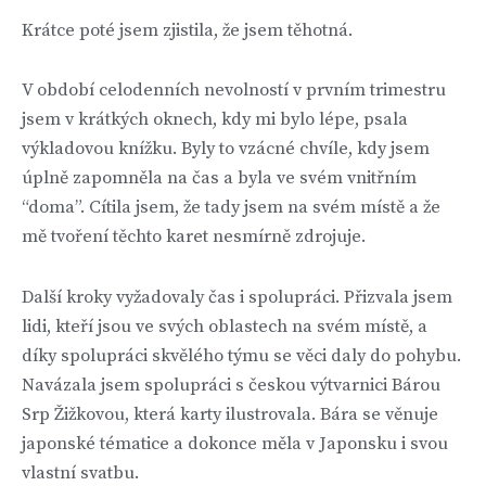
Krátce poté jsem zjistila, že jsem těhotná.
V období celodenních nevolností v prvním trimestru
jsem v krátkých oknech, kdy mi bylo lépe, psala
výkladovou knížku. Byly to vzácné chvíle, kdy jsem
úplně zapomněla na čas a byla ve svém vnitřním
“doma”. Cítila jsem, že tady jsem na svém místě a že
mě tvoření těchto karet nesmírně zdrojuje.
Další kroky vyžadovaly čas i spolupráci. Přizvala jsem
lidi, kteří jsou ve svých oblastech na svém místě, a
díky spolupráci skvělého týmu se věci daly do pohybu.
Navázala jsem spolupráci s českou výtvarnici Bárou
Srp Žižkovou, která karty ilustrovala. Bára se věnuje
japonské tématice a dokonce měla v Japonsku i svou
vlastní svatbu.