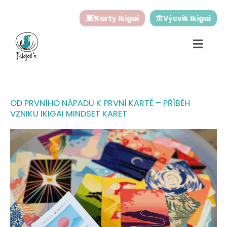
Přeskočit
Karty Ikigai
Výcvik Ikigai
na
obsah
OD PRVNÍHO NÁPADU K PRVNÍ KARTĚ – PŘÍBĚH
VZNIKU IKIGAI MINDSET KARET