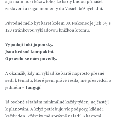
a já mám husí kůži z toho, že karty budou přinášet
zastavení a ikigai momenty do Vašich běžných dní.
Původně mělo být karet kolem 30. Nakonec je jich 64, s
120 stránkovou výkladovou knížkou k tomu.
Vypadají fakt japonsky.
Jsou krásně kompaktní.
Opravdu se nám povedly.
A okamžik, kdy mi výklad ke kartě naprosto přesně
sedl k tématu, které jsem právě řešila, mě přesvědčil o
jediném –
fungují
!
Já osobně si tahám minimálně každý týden, nejčastěji
k plánování. A když potřebuju víc podpory, klidně i
každý den. Vždycky mě správně naladí. S kartami