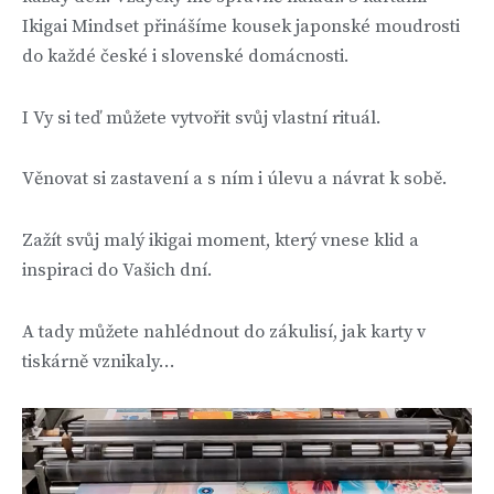
Ikigai Mindset přinášíme kousek japonské moudrosti
do každé české i slovenské domácnosti.
I Vy si teď můžete vytvořit svůj vlastní rituál.
Věnovat si zastavení a s ním i úlevu a návrat k sobě.
Zažít svůj malý ikigai moment, který vnese klid a
inspiraci do Vašich dní.
A tady můžete nahlédnout do zákulisí, jak karty v
tiskárně vznikaly…