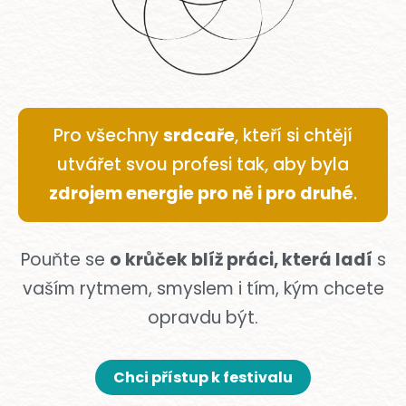
Pro všechny
srdcaře
, kteří si chtějí
utvářet svou profesi tak, aby byla
zdrojem energie pro ně i pro druhé
.
Pouňte se
o krůček blíž práci, která ladí
s
vaším rytmem, smyslem i tím, kým chcete
opravdu být.
Chci přístup k festivalu