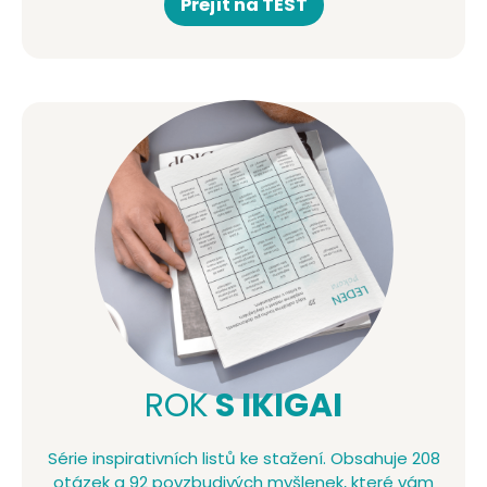
Přejít na TEST
ROK
S IKIGAI
Série inspirativních listů ke stažení. Obsahuje 208
otázek a 92 povzbudivých myšlenek, které vám