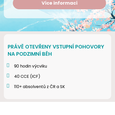
Více informací
PRÁVĚ OTEVŘENY VSTUPNÍ POHOVORY
NA PODZIMNÍ BĚH
90 hodin výcviku
40 CCE (ICF)
110+ absolventů z ČR a SK