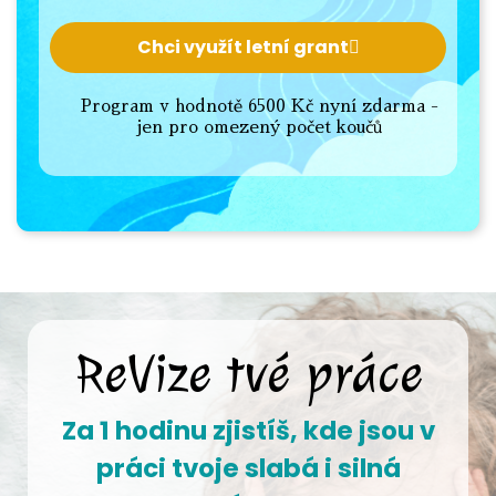
Chci využít letní grant
Program v hodnotě 6500 Kč nyní zdarma -
jen pro omezený počet koučů
ReVize tvé práce
Za 1 hodinu zjistíš, kde jsou v
práci tvoje slabá i silná