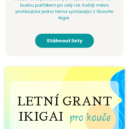
budou parťákem po celý rok. Každý měsíc
prohloubíte jedno téma vycházející z filozofie
ikigai.
Stáhnout listy
LETNÍ GRANT
IKIGAI
pro kouče