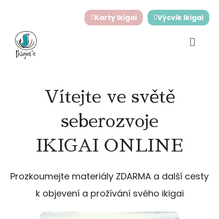
Přeskočit
Karty Ikigai
Výcvik Ikigai
na
obsah
Vítejte ve světě
seberozvoje
IKIGAI ONLINE
Prozkoumejte materiály ZDARMA a další cesty
k objevení a prožívání svého ikigai