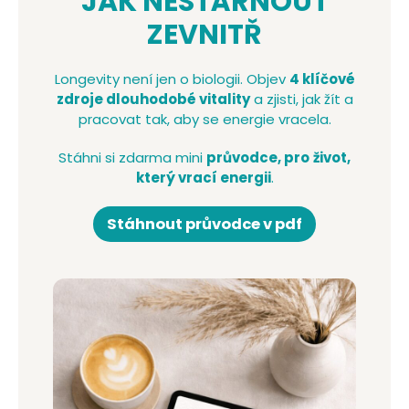
JAK NESTÁRNOUT
ZEVNITŘ
Longevity není jen o biologii. Objev
4 klíčové
zdroje dlouhodobé vitality
a zjisti, jak žít a
pracovat tak, aby se energie vracela.
Stáhni si zdarma mini
průvodce, pro
život,
který vrací energii
.
Stáhnout průvodce v pdf