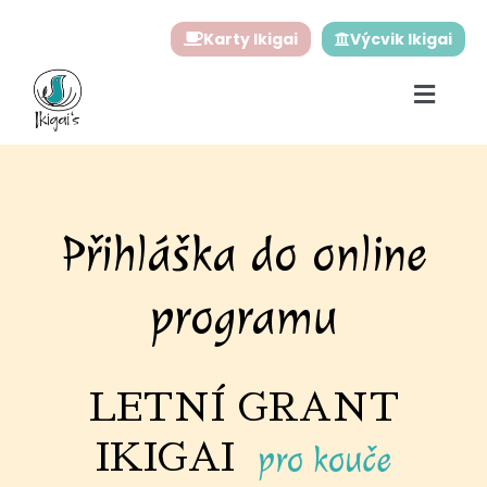
Přeskočit
Karty Ikigai
Výcvik Ikigai
na
obsah
Přihláška do online
programu
LETNÍ GRANT
IKIGAI
pro kouče