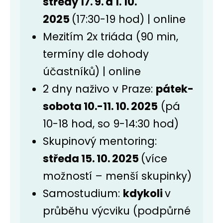
středy 17. 9. a 1. 10.
2025
(17:30-19 hod) | online
Mezitím 2x triáda (90 min,
termíny dle dohody
účastníků) | online
2 dny naživo v Praze:
pátek-
sobota 10.-11. 10. 2025
(pá
10-18 hod, so 9-14:30 hod)
Skupinový mentoring:
středa 15. 10. 2025
(více
možností – menší skupinky)
Samostudium:
kdykoli
v
průběhu výcviku (podpůrné