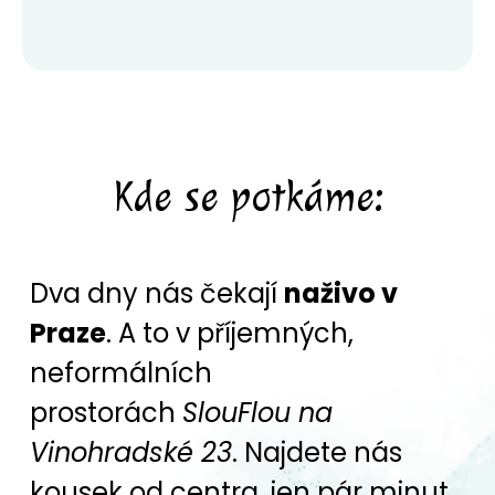
Kde se potkáme:
Dva dny nás čekají
naživo v
Praze
. A to v příjemných,
neformálních
prostorách
SlouFlou na
Vinohradské 23
. Najdete nás
kousek od centra, jen pár minut