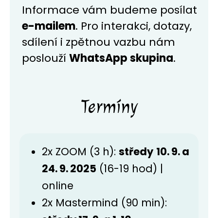
Informace vám budeme posílat
e-mailem
. Pro interakci, dotazy,
sdílení i zpětnou vazbu nám
poslouží
WhatsApp skupina
.
Termíny
2x ZOOM (3 h):
středy
10. 9. a
24. 9. 2025
(16-19 hod) |
online
2x Mastermind (90 min):